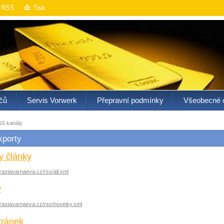
RSS
Tisk
čů
Servis Vorwerk
Přepravní podmínky
Všeobecné 
S kanály
porty
y články
zastavarnaeva.cz/rss/all.xml
y
zastavarnaeva.cz/rss/novinky.xml
tránek