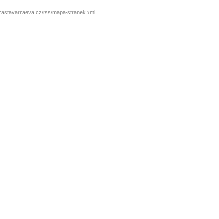
.zastavarnaeva.cz/rss/mapa-stranek.xml