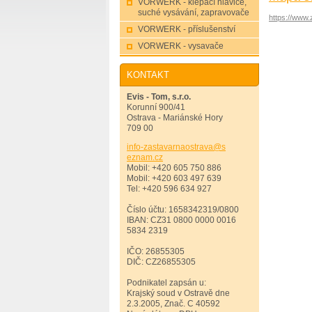
VORWERK - klepací hlavice,
suché vysávání, zapravovače
https://www
VORWERK - příslušenství
VORWERK - vysavače
KONTAKT
Evis - Tom, s.r.o.
Korunní 900/41
Ostrava - Mariánské Hory
709 00
info-zas
tavarnao
strava@s
eznam.cz
Mobil: +420 605 750 886
Mobil: +420 603 497 639
Tel: +420 596 634 927
Číslo účtu: 1658342319/0800
IBAN: CZ31 0800 0000 0016
5834 2319
IČO: 26855305
DIČ: CZ26855305
Podnikatel zapsán u:
Krajský soud v Ostravě dne
2.3.2005, Znač. C 40592