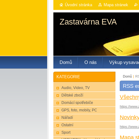
Úvodní stránka
Mapa stránek
Zastavárna EVA
Domů
O nás
Výkup vysava
Domů
|
RS
KATEGORIE
RSS ex
Audio, Video, TV
Dětské zboží
Všechn
Domácí spotřebiče
https://www.
GPS, foto, mobily, PC
Novink
Nářadí
Ostatní
https://www.
Sport
Mapa s