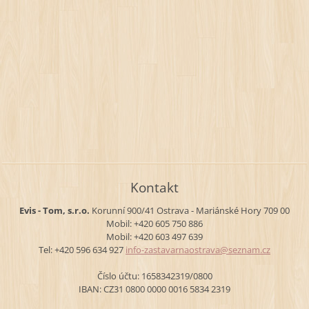
Kontakt
Evis - Tom, s.r.o.
Korunní 900/41
Ostrava - Mariánské Hory
709 00
Mobil: +420 605 750 886
Mobil: +420 603 497 639
Tel: +420 596 634 927
info-zas
tavarnao
strava@s
eznam.cz
Číslo účtu: 1658342319/0800
IBAN: CZ31 0800 0000 0016 5834 2319