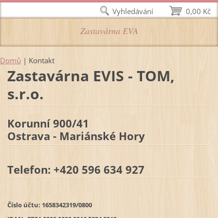
Vyhledávání
0,00 Kč
Zastavárna EVA
Domů
|
Kontakt
Zastavárna EVIS - TOM,
s.r.o.
Korunní 900/41
Ostrava - Mariánské Hory
Telefon:
+420 596 634 927
Číslo účtu: 1658342319/0800