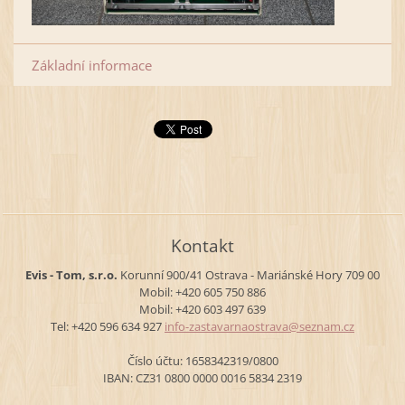
Základní informace
Kontakt
Evis - Tom, s.r.o.
Korunní 900/41
Ostrava - Mariánské Hory
709 00
Mobil: +420 605 750 886
Mobil: +420 603 497 639
Tel: +420 596 634 927
info-zas
tavarnao
strava@s
eznam.cz
Číslo účtu: 1658342319/0800
IBAN: CZ31 0800 0000 0016 5834 2319