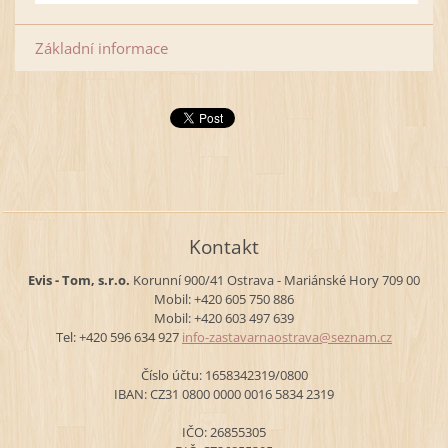
Základní informace
Kontakt
Evis - Tom, s.r.o.
Korunní 900/41
Ostrava - Mariánské Hory
709 00
Mobil: +420 605 750 886
Mobil: +420 603 497 639
Tel: +420 596 634 927
info-zas
tavarnao
strava@s
eznam.cz
Číslo účtu: 1658342319/0800
IBAN: CZ31 0800 0000 0016 5834 2319
IČO: 26855305