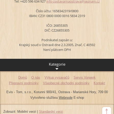
Tel: +420 596 634 927
info-zas
tavarnao
strava@s
eznam.cz
Číslo účtu: 1658342319/0800
IBAN: CZ31 0800 0000 0016 5834 2319
IČO: 26855305
DIČ: CZ26855305
Podnikatel zapsán u:
Krajský soud v Ostravě dne 2.3.2005, Znač. C 40592
Není plátcem DPH
Kategorie
Domů
O nás
Výkup vysavačů
Servis Vorwerk
Přepravní podmínky
Všeobecné obchodní podmínky
Kontakt
Evis - Tom, s.r.o., Korunní 900/41, Ostrava - Marianské Hory, 709 00
Vytvořeno službou
Webnode
E-shop
Zobrazit:
Mobilní verzi
|
Standardní verzi