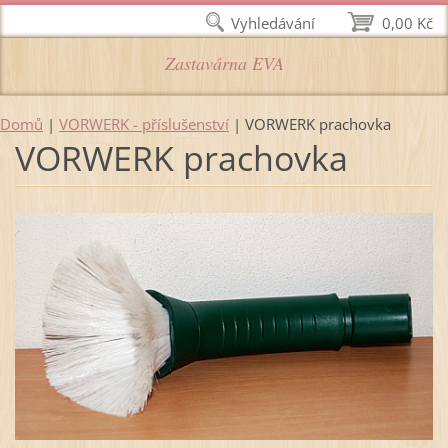
Vyhledávání
0,00 Kč
Zastavárna EVA
Domů
|
VORWERK - příslušenství
|
VORWERK prachovka
VORWERK prachovka