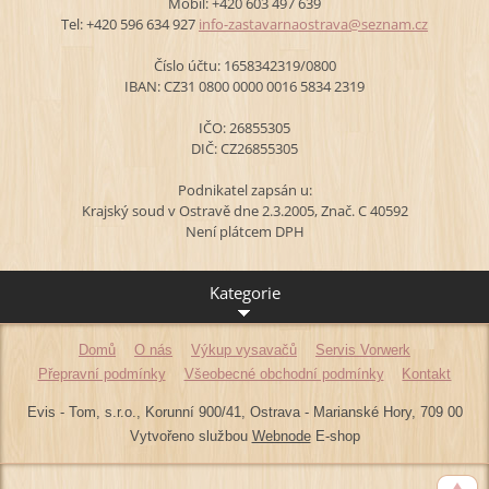
Mobil: +420 603 497 639
Tel: +420 596 634 927
info-zas
tavarnao
strava@s
eznam.cz
Číslo účtu: 1658342319/0800
IBAN: CZ31 0800 0000 0016 5834 2319
IČO: 26855305
DIČ: CZ26855305
Podnikatel zapsán u:
Krajský soud v Ostravě dne 2.3.2005, Znač. C 40592
Není plátcem DPH
Kategorie
Domů
O nás
Výkup vysavačů
Servis Vorwerk
Přepravní podmínky
Všeobecné obchodní podmínky
Kontakt
Evis - Tom, s.r.o., Korunní 900/41, Ostrava - Marianské Hory, 709 00
Vytvořeno službou
Webnode
E-shop