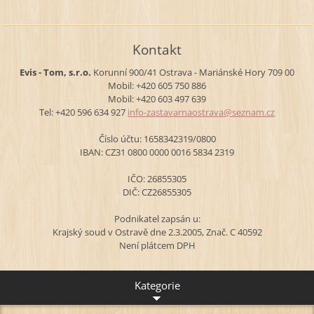
Kontakt
Evis - Tom, s.r.o.
Korunní 900/41
Ostrava - Mariánské Hory
709 00
Mobil: +420 605 750 886
Mobil: +420 603 497 639
Tel: +420 596 634 927
info-zas
tavarnao
strava@s
eznam.cz
Číslo účtu: 1658342319/0800
IBAN: CZ31 0800 0000 0016 5834 2319
IČO: 26855305
DIČ: CZ26855305
Podnikatel zapsán u:
Krajský soud v Ostravě dne 2.3.2005, Znač. C 40592
Není plátcem DPH
Kategorie