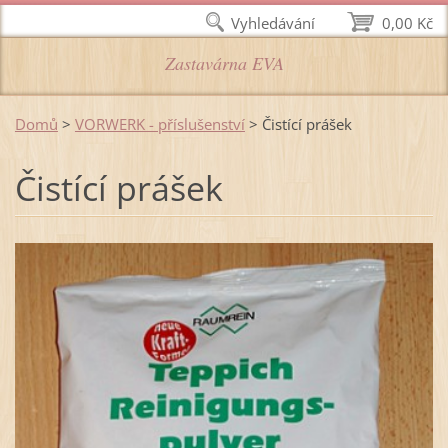
Vyhledávání
0,00 Kč
Zastavárna EVA
Domů
>
VORWERK - příslušenství
>
Čistící prášek
Čistící prášek