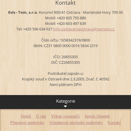
Kontakt
Evis - Tom, s.r.o.
Korunní 900/41
Ostrava - Mariánské Hory
709 00
Mobil: +420 605 750 886
Mobil: +420 603 497 639
Tel: +420 596 634 927
info-zas
tavarnao
strava@s
eznam.cz
Číslo účtu: 1658342319/0800
IBAN: CZ31 0800 0000 0016 5834 2319
IČO: 26855305
DIČ: CZ26855305
Podnikatel zapsán u:
Krajský soud v Ostravě dne 2.3.2005, Znač. C 40592
Není plátcem DPH
Kategorie
Domů
O nás
Výkup vysavačů
Servis Vorwerk
Přepravní podmínky
Všeobecné obchodní podmínky
Kontakt